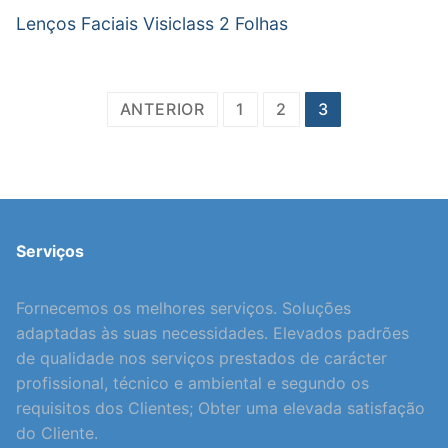
Lenços Faciais Visiclass 2 Folhas
Paginação
ANTERIOR
1
2
3
dos
conteúdos
Serviços
Fornecemos os melhores serviços. Soluções
adaptadas às suas necessidades. Elevados padrões
de qualidade nos serviços prestados de carácter
profissional, técnico e ambiental e segundo os
requisitos dos Clientes; Obter uma elevada satisfação
do Cliente.