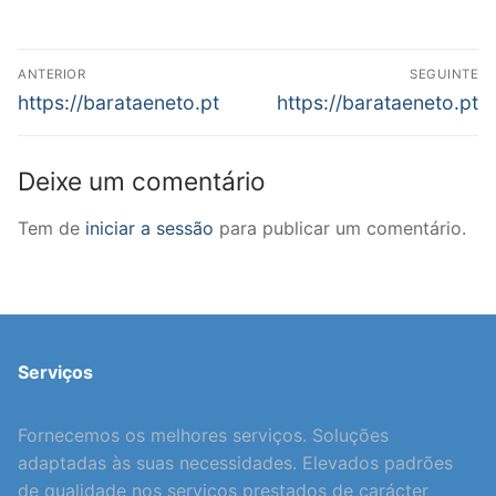
Navegação
ANTERIOR
SEGUINTE
de
Previous
Next
https://barataeneto.pt
https://barataeneto.pt
post:
post:
artigos
Deixe um comentário
Tem de
iniciar a sessão
para publicar um comentário.
Serviços
Fornecemos os melhores serviços. Soluções
adaptadas às suas necessidades. Elevados padrões
de qualidade nos serviços prestados de carácter