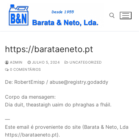
Saltar
para
conteúdo
Pesquisar por:
https://barataeneto.pt
ADMIN
JULHO 5, 2024
UNCATEGORIZED
0 COMENTÁRIOS
De: RobertEmisp / abuse@registry.godaddy
Corpo da mensagem:
Dia duit, theastaigh uaim do phraghas a fháil.
—
Este email é proveniente do site (Barata & Neto, Lda
https://barataeneto.pt).