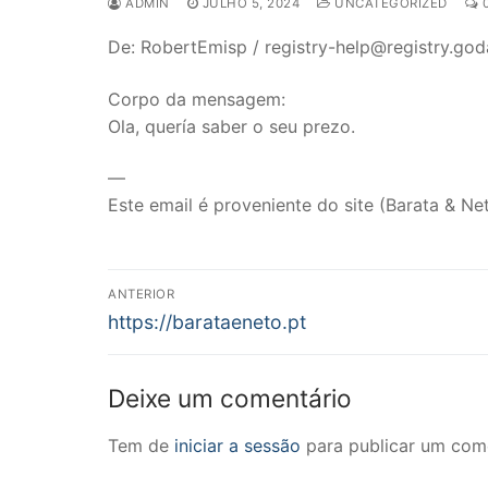
ADMIN
JULHO 5, 2024
UNCATEGORIZED
0
De: RobertEmisp / registry-help@registry.go
Corpo da mensagem:
Ola, quería saber o seu prezo.
—
Este email é proveniente do site (Barata & Net
Navegação
ANTERIOR
Previous
de
https://barataeneto.pt
post:
artigos
Deixe um comentário
Tem de
iniciar a sessão
para publicar um come