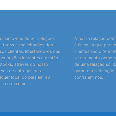
ulhamo-nos de ter soluções
A nossa relação com 
a todas as solicitações dos
é única, já que para 
sos clientes, libertando-os das
clientes são diferent
ocupações inerentes à gestão
o tratamento persona
stocks, através do nosso
de uma relação sólid
tema de entregas para
garante a satisfaçã
lquer local do país em 48
confia em nós.
as no máximo.