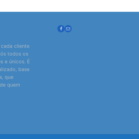
cada cliente
nós todos os
es e únicos. É
lizado, base
a, que
o de quem