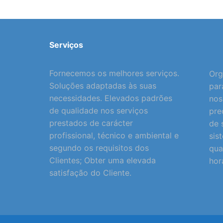
Serviços
Fornecemos os melhores serviços.
Org
Soluções adaptadas às suas
par
necessidades. Elevados padrões
nos
de qualidade nos serviços
pre
prestados de carácter
de 
profissional, técnico e ambiental e
sis
segundo os requisitos dos
qua
Clientes; Obter uma elevada
hor
satisfação do Cliente.