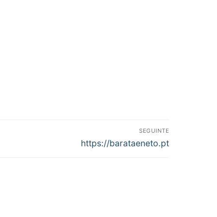
SEGUINTE
Next
https://barataeneto.pt
post: