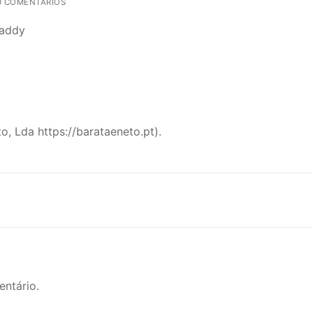
 COMENTÁRIOS
daddy
o, Lda https://barataeneto.pt).
ntário.