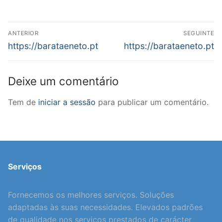
Navegação
ANTERIOR
SEGUINTE
de
Previous
Next
https://barataeneto.pt
https://barataeneto.pt
post:
post:
artigos
Deixe um comentário
Tem de
iniciar a sessão
para publicar um comentário.
Serviços
Fornecemos os melhores serviços. Soluções
adaptadas às suas necessidades. Elevados padrões
de qualidade nos serviços prestados de carácter