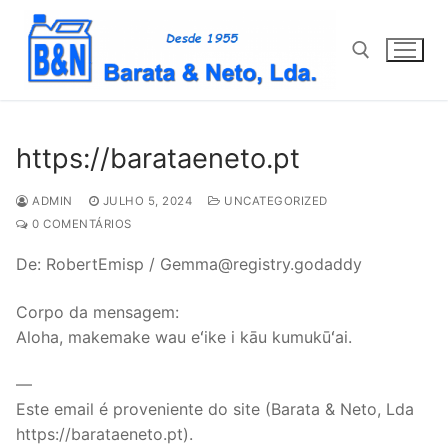
Saltar
para
conteúdo
Pesquisar por:
https://barataeneto.pt
ADMIN
JULHO 5, 2024
UNCATEGORIZED
0 COMENTÁRIOS
De: RobertEmisp / Gemma@registry.godaddy
Corpo da mensagem:
Aloha, makemake wau eʻike i kāu kumukūʻai.
—
Este email é proveniente do site (Barata & Neto, Lda
https://barataeneto.pt).