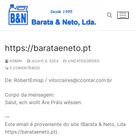
Saltar
para
conteúdo
Pesquisar por:
https://barataeneto.pt
ADMIN
JULHO 6, 2024
UNCATEGORIZED
0 COMENTÁRIOS
De: RobertEmisp / vitorcaires@ccontar.com.br
Corpo da mensagem:
Salut, ech wollt Äre Präis wëssen.
—
Este email é proveniente do site (Barata & Neto, Lda
https://barataeneto.pt).