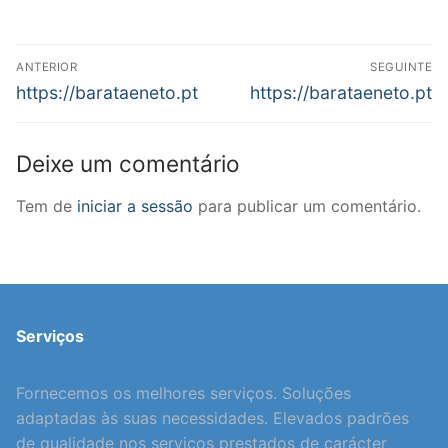
Navegação
ANTERIOR
SEGUINTE
de
Previous
Next
https://barataeneto.pt
https://barataeneto.pt
post:
post:
artigos
Deixe um comentário
Tem de
iniciar a sessão
para publicar um comentário.
Serviços
Fornecemos os melhores serviços. Soluções
adaptadas às suas necessidades. Elevados padrões
de qualidade nos serviços prestados de carácter