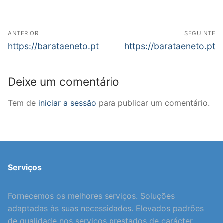
Navegação
ANTERIOR
SEGUINTE
de
Previous
Next
https://barataeneto.pt
https://barataeneto.pt
post:
post:
artigos
Deixe um comentário
Tem de
iniciar a sessão
para publicar um comentário.
Serviços
Fornecemos os melhores serviços. Soluções
adaptadas às suas necessidades. Elevados padrões
de qualidade nos serviços prestados de carácter