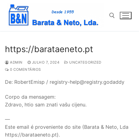
Saltar
para
conteúdo
Pesquisar por:
https://barataeneto.pt
ADMIN
JULHO 7, 2024
UNCATEGORIZED
0 COMENTÁRIOS
De: RobertEmisp / registry-help@registry.godaddy
Corpo da mensagem:
Zdravo, htio sam znati vašu cijenu.
—
Este email é proveniente do site (Barata & Neto, Lda
https://barataeneto.pt).