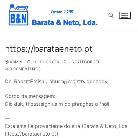
Saltar
para
conteúdo
Pesquisar por:
https://barataeneto.pt
ADMIN
JULHO 7, 2024
UNCATEGORIZED
0 COMENTÁRIOS
De: RobertEmisp / abuse@registry.godaddy
Corpo da mensagem:
Dia duit, theastaigh uaim do phraghas a fháil.
—
Este email é proveniente do site (Barata & Neto, Lda
https://barataeneto.pt).