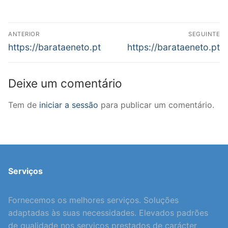
Navegação
ANTERIOR
SEGUINTE
de
Previous
Next
https://barataeneto.pt
https://barataeneto.pt
post:
post:
artigos
Deixe um comentário
Tem de
iniciar a sessão
para publicar um comentário.
Serviços
Fornecemos os melhores serviços. Soluções
adaptadas às suas necessidades. Elevados padrões
de qualidade nos serviços prestados de carácter