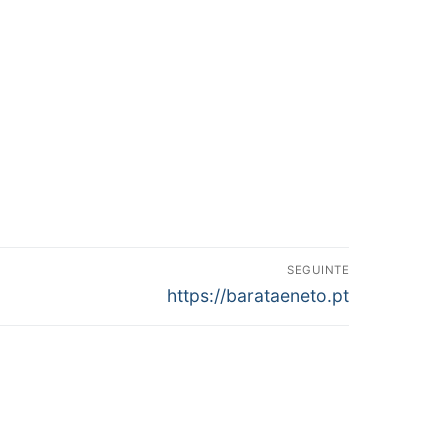
SEGUINTE
Next
https://barataeneto.pt
post: