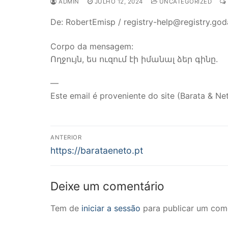
ADMIN
JULHO 12, 2024
UNCATEGORIZED
De: RobertEmisp / registry-help@registry.go
Corpo da mensagem:
Ողջույն, ես ուզում էի իմանալ ձեր գինը.
—
Este email é proveniente do site (Barata & Net
Navegação
ANTERIOR
Previous
de
https://barataeneto.pt
post:
artigos
Deixe um comentário
Tem de
iniciar a sessão
para publicar um come