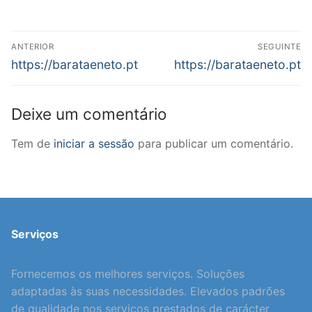
Navegação
ANTERIOR
SEGUINTE
de
Previous
Next
https://barataeneto.pt
https://barataeneto.pt
post:
post:
artigos
Deixe um comentário
Tem de
iniciar a sessão
para publicar um comentário.
Serviços
Fornecemos os melhores serviços. Soluções
adaptadas às suas necessidades. Elevados padrões
de qualidade nos serviços prestados de carácter