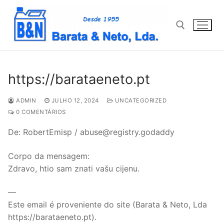
Saltar
para
conteúdo
Pesquisar por:
https://barataeneto.pt
ADMIN
JULHO 12, 2024
UNCATEGORIZED
0 COMENTÁRIOS
De: RobertEmisp / abuse@registry.godaddy
Corpo da mensagem:
Zdravo, htio sam znati vašu cijenu.
—
Este email é proveniente do site (Barata & Neto, Lda
https://barataeneto.pt).