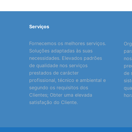
Serviços
Fornecemos os melhores serviços.
Org
Soluções adaptadas às suas
par
necessidades. Elevados padrões
nos
de qualidade nos serviços
pre
prestados de carácter
de 
profissional, técnico e ambiental e
sis
segundo os requisitos dos
qua
Clientes; Obter uma elevada
hor
satisfação do Cliente.