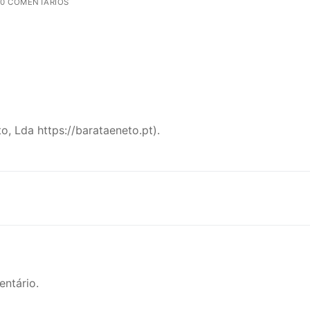
0 COMENTÁRIOS
o, Lda https://barataeneto.pt).
ntário.