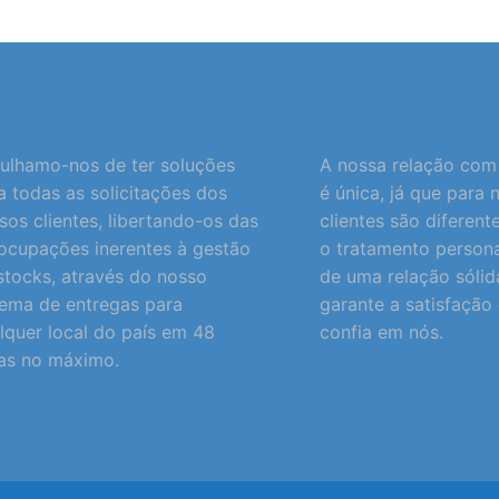
ulhamo-nos de ter soluções
A nossa relação com 
a todas as solicitações dos
é única, já que para 
sos clientes, libertando-os das
clientes são diferent
ocupações inerentes à gestão
o tratamento persona
stocks, através do nosso
de uma relação sólid
tema de entregas para
garante a satisfaçã
lquer local do país em 48
confia em nós.
as no máximo.