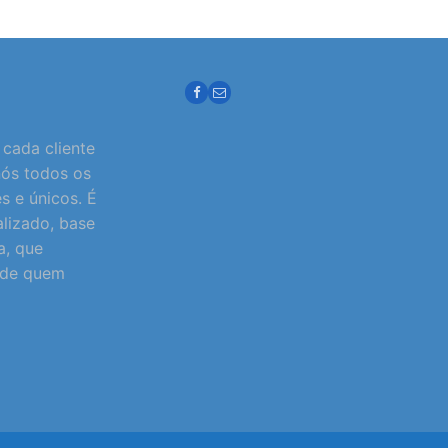
cada cliente
nós todos os
es e únicos. É
lizado, base
a, que
o de quem