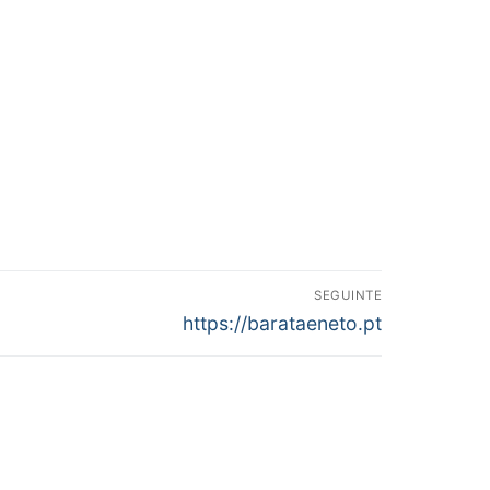
SEGUINTE
Next
https://barataeneto.pt
post: