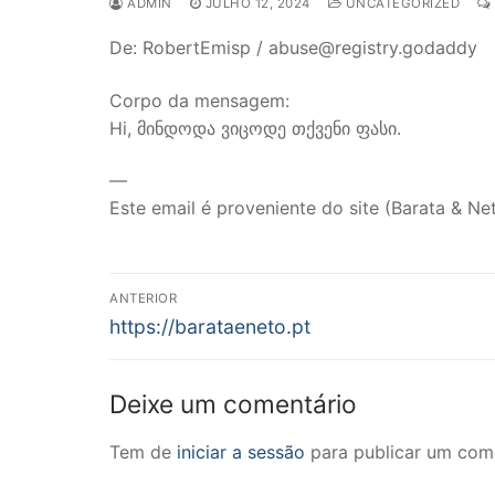
ADMIN
JULHO 12, 2024
UNCATEGORIZED
De: RobertEmisp / abuse@registry.godaddy
Corpo da mensagem:
Hi, მინდოდა ვიცოდე თქვენი ფასი.
—
Este email é proveniente do site (Barata & Net
Navegação
ANTERIOR
Previous
de
https://barataeneto.pt
post:
artigos
Deixe um comentário
Tem de
iniciar a sessão
para publicar um come