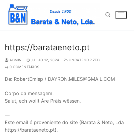
Saltar
para
conteúdo
Pesquisar por:
https://barataeneto.pt
ADMIN
JULHO 12, 2024
UNCATEGORIZED
0 COMENTÁRIOS
De: RobertEmisp / DAYRON.MILES@GMAIL.COM
Corpo da mensagem:
Salut, ech wollt Äre Präis wëssen.
—
Este email é proveniente do site (Barata & Neto, Lda
https://barataeneto.pt).