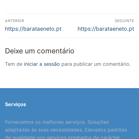
Navegação
ANTERIOR
SEGUINTE
de
Previous
Next
https://barataeneto.pt
https://barataeneto.pt
post:
post:
artigos
Deixe um comentário
Tem de
iniciar a sessão
para publicar um comentário.
Serviços
Fornecemos os melhores serviços. Soluções
adaptadas às suas necessidades. Elevados padrões
de qualidade nos serviços prestados de carácter