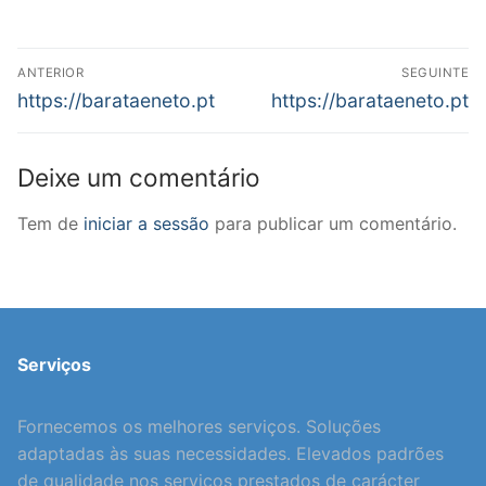
Navegação
ANTERIOR
SEGUINTE
de
Previous
Next
https://barataeneto.pt
https://barataeneto.pt
post:
post:
artigos
Deixe um comentário
Tem de
iniciar a sessão
para publicar um comentário.
Serviços
Fornecemos os melhores serviços. Soluções
adaptadas às suas necessidades. Elevados padrões
de qualidade nos serviços prestados de carácter