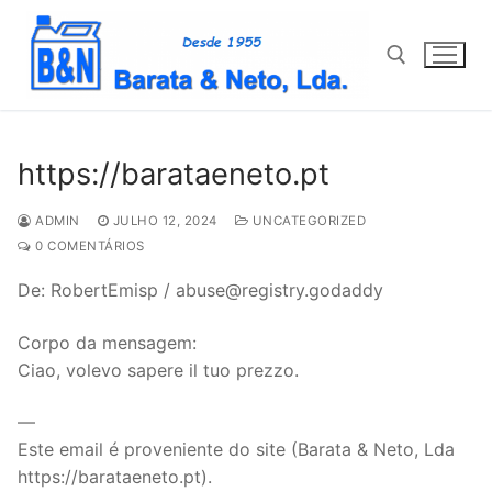
Saltar
para
conteúdo
Pesquisar por:
https://barataeneto.pt
ADMIN
JULHO 12, 2024
UNCATEGORIZED
0 COMENTÁRIOS
De: RobertEmisp / abuse@registry.godaddy
Corpo da mensagem:
Ciao, volevo sapere il tuo prezzo.
—
Este email é proveniente do site (Barata & Neto, Lda
https://barataeneto.pt).