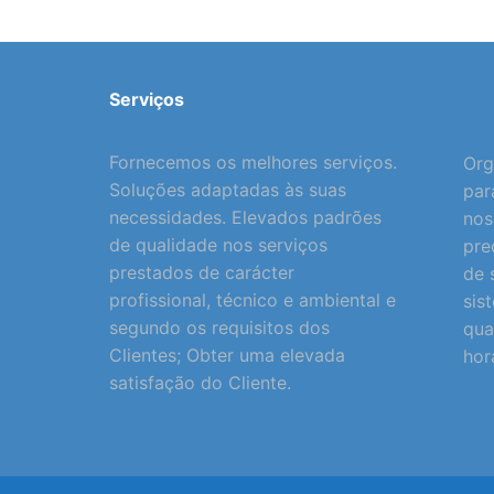
Serviços
Fornecemos os melhores serviços.
Org
Soluções adaptadas às suas
par
necessidades. Elevados padrões
nos
de qualidade nos serviços
pre
prestados de carácter
de 
profissional, técnico e ambiental e
sis
segundo os requisitos dos
qua
Clientes; Obter uma elevada
hor
satisfação do Cliente.