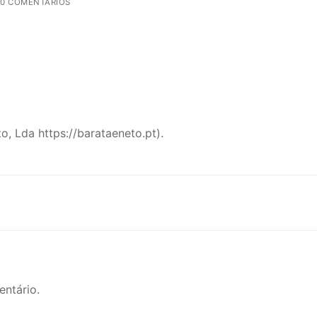
0 COMENTÁRIOS
o, Lda https://barataeneto.pt).
ntário.