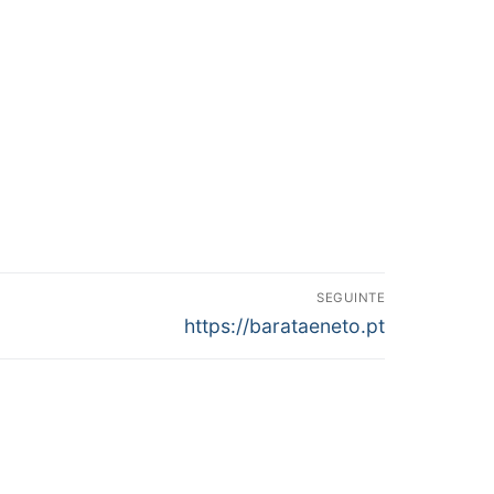
SEGUINTE
Next
https://barataeneto.pt
post: