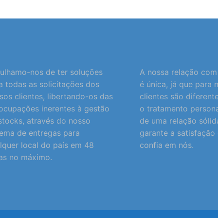
ulhamo-nos de ter soluções
A nossa relação com 
a todas as solicitações dos
é única, já que para 
sos clientes, libertando-os das
clientes são diferent
ocupações inerentes à gestão
o tratamento persona
stocks, através do nosso
de uma relação sólid
tema de entregas para
garante a satisfaçã
lquer local do país em 48
confia em nós.
as no máximo.