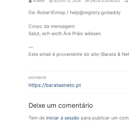
ADMIN
JULHO 13, 2024
UNCATEGORIZED
De: RobertEmisp / help@registry.godaddy
Corpo da mensagem:
Salut, ech wollt Äre Präis wëssen.
—
Este email é proveniente do site (Barata & Net
Navegação
ANTERIOR
Previous
de
https://barataeneto.pt
post:
artigos
Deixe um comentário
Tem de
iniciar a sessão
para publicar um come