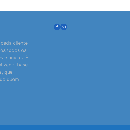
cada cliente
nós todos os
es e únicos. É
lizado, base
a, que
o de quem