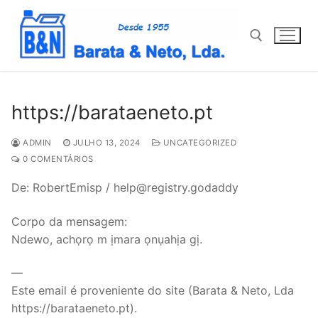
Saltar
para
conteúdo
Pesquisar por:
https://barataeneto.pt
ADMIN
JULHO 13, 2024
UNCATEGORIZED
0 COMENTÁRIOS
De: RobertEmisp / help@registry.godaddy
Corpo da mensagem:
Ndewo, achọrọ m ịmara ọnụahịa gị.
—
Este email é proveniente do site (Barata & Neto, Lda
https://barataeneto.pt).