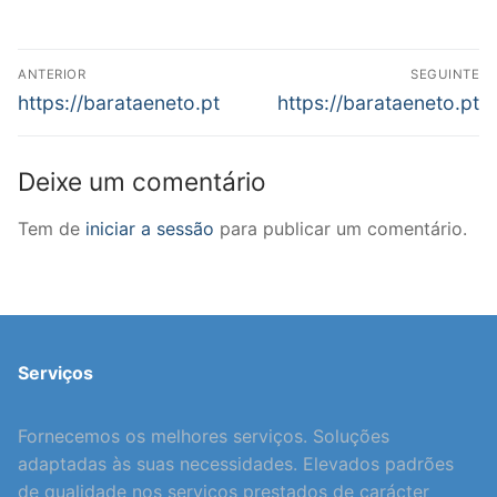
Navegação
ANTERIOR
SEGUINTE
de
Previous
Next
https://barataeneto.pt
https://barataeneto.pt
post:
post:
artigos
Deixe um comentário
Tem de
iniciar a sessão
para publicar um comentário.
Serviços
Fornecemos os melhores serviços. Soluções
adaptadas às suas necessidades. Elevados padrões
de qualidade nos serviços prestados de carácter