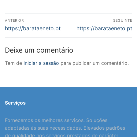
Navegação
ANTERIOR
SEGUINTE
de
Previous
Next
https://barataeneto.pt
https://barataeneto.pt
post:
post:
artigos
Deixe um comentário
Tem de
iniciar a sessão
para publicar um comentário.
Serviços
Fornecemos os melhores serviços. Soluções
adaptadas às suas necessidades. Elevados padrões
de qualidade nos serviços prestados de carácter