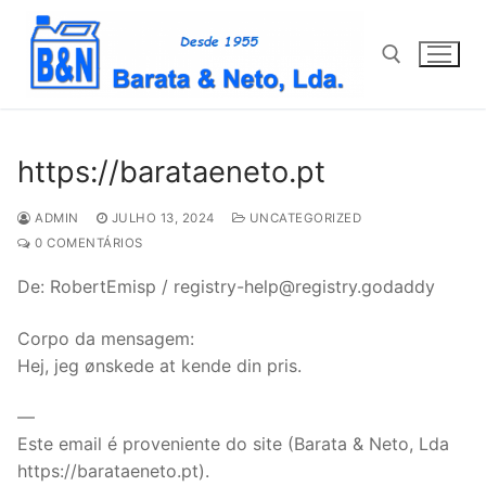
Saltar
para
conteúdo
Pesquisar por:
https://barataeneto.pt
ADMIN
JULHO 13, 2024
UNCATEGORIZED
0 COMENTÁRIOS
De: RobertEmisp / registry-help@registry.godaddy
Corpo da mensagem:
Hej, jeg ønskede at kende din pris.
—
Este email é proveniente do site (Barata & Neto, Lda
https://barataeneto.pt).