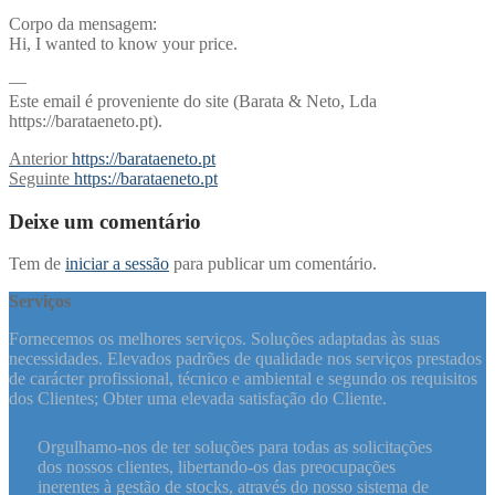
Corpo da mensagem:
Hi, I wanted to know your price.
—
Este email é proveniente do site (Barata & Neto, Lda
https://barataeneto.pt).
Navegação
Previous
Anterior
https://barataeneto.pt
post:
Next
Seguinte
https://barataeneto.pt
de
post:
artigos
Deixe um comentário
Tem de
iniciar a sessão
para publicar um comentário.
Serviços
Fornecemos os melhores serviços. Soluções adaptadas às suas
necessidades. Elevados padrões de qualidade nos serviços prestados
de carácter profissional, técnico e ambiental e segundo os requisitos
dos Clientes; Obter uma elevada satisfação do Cliente.
Orgulhamo-nos de ter soluções para todas as solicitações
dos nossos clientes, libertando-os das preocupações
inerentes à gestão de stocks, através do nosso sistema de