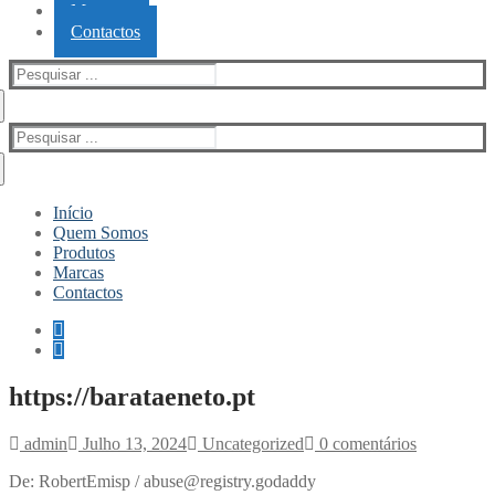
Marcas
Contactos
Pesquisar
por:
Pesquisar
por:
Início
Quem Somos
Produtos
Marcas
Contactos
https://barataeneto.pt
admin
Julho 13, 2024
Uncategorized
0 comentários
De: RobertEmisp / abuse@registry.godaddy