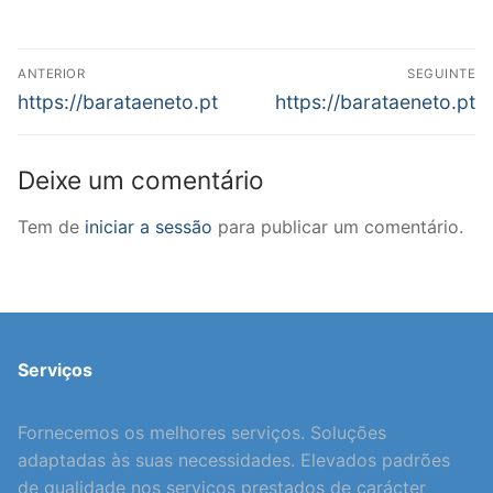
Navegação
ANTERIOR
SEGUINTE
de
Previous
Next
https://barataeneto.pt
https://barataeneto.pt
post:
post:
artigos
Deixe um comentário
Tem de
iniciar a sessão
para publicar um comentário.
Serviços
Fornecemos os melhores serviços. Soluções
adaptadas às suas necessidades. Elevados padrões
de qualidade nos serviços prestados de carácter