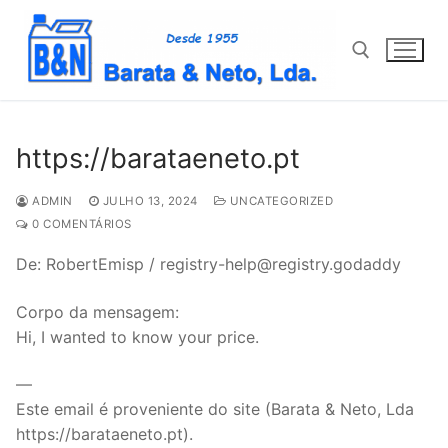
Saltar
para
conteúdo
Pesquisar por:
https://barataeneto.pt
ADMIN
JULHO 13, 2024
UNCATEGORIZED
0 COMENTÁRIOS
De: RobertEmisp / registry-help@registry.godaddy
Corpo da mensagem:
Hi, I wanted to know your price.
—
Este email é proveniente do site (Barata & Neto, Lda
https://barataeneto.pt).