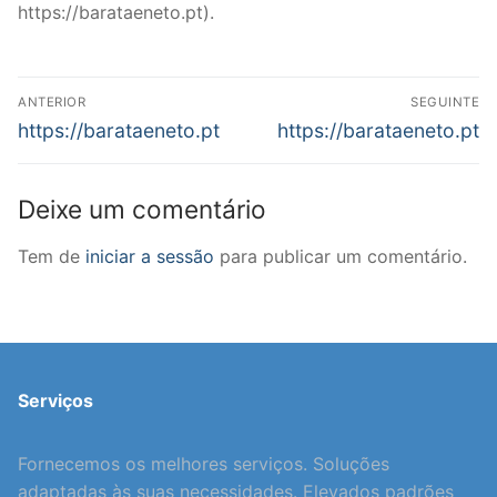
https://barataeneto.pt).
Navegação
ANTERIOR
SEGUINTE
de
Previous
Next
https://barataeneto.pt
https://barataeneto.pt
post:
post:
artigos
Deixe um comentário
Tem de
iniciar a sessão
para publicar um comentário.
Serviços
Fornecemos os melhores serviços. Soluções
adaptadas às suas necessidades. Elevados padrões