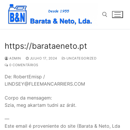
Saltar
para
conteúdo
Pesquisar por:
https://barataeneto.pt
ADMIN
JULHO 17, 2024
UNCATEGORIZED
0 COMENTÁRIOS
De: RobertEmisp /
LINDSEY@FLEEMANCARRIERS.COM
Corpo da mensagem:
Szia, meg akartam tudni az árát.
—
Este email é proveniente do site (Barata & Neto, Lda