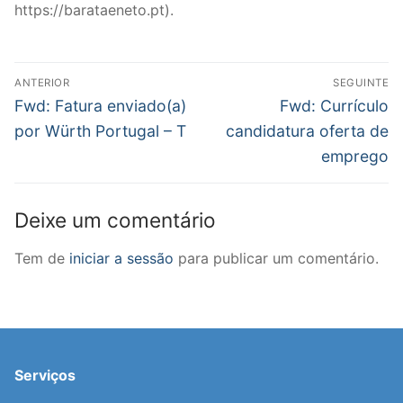
https://barataeneto.pt).
Navegação
ANTERIOR
SEGUINTE
de
Previous
Next
Fwd: Fatura enviado(a)
Fwd: Currículo
post:
post:
artigos
por Würth Portugal – T
candidatura oferta de
emprego
Deixe um comentário
Tem de
iniciar a sessão
para publicar um comentário.
Serviços