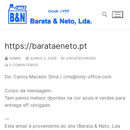
Saltar
para
conteúdo
Pesquisar por:
https://barataeneto.pt
ADMIN
JUNHO 2, 2026
UNCATEGORIZED
0 COMENTÁRIOS
De: Carlos Macedo Silva / cms@only-office.com
Corpo da mensagem:
Tem panos meteor dpontex na cor azuis e verdes para
entrega sff obrigado
—
Este email é proveniente do site (Barata & Neto, Lda