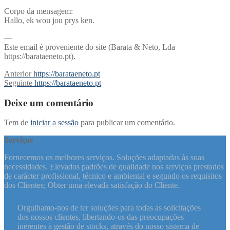
Corpo da mensagem:
Hallo, ek wou jou prys ken.
—
Este email é proveniente do site (Barata & Neto, Lda
https://barataeneto.pt).
Navegação
Previous
Anterior
https://barataeneto.pt
post:
Next
Seguinte
https://barataeneto.pt
de
post:
artigos
Deixe um comentário
Tem de
iniciar a sessão
para publicar um comentário.
Serviços
Fornecemos os melhores serviços. Soluções adaptadas às suas
necessidades. Elevados padrões de qualidade nos serviços prestados
de carácter profissional, técnico e ambiental e segundo os requisitos
dos Clientes; Obter uma elevada satisfação do Cliente.
Orgulhamo-nos de ter soluções para todas as solicitações
dos nossos clientes, libertando-os das preocupações
inerentes à gestão de stocks, através do nosso sistema de