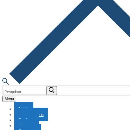
Pesquisar
por:
Menu
Início
Quem Somos
Produtos
Marcas