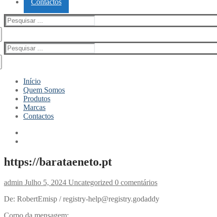
Contactos
Pesquisar
por:
Pesquisar
por:
Início
Quem Somos
Produtos
Marcas
Contactos
https://barataeneto.pt
admin
Julho 5, 2024
Uncategorized
0 comentários
De: RobertEmisp / registry-help@registry.godaddy
Corpo da mensagem: