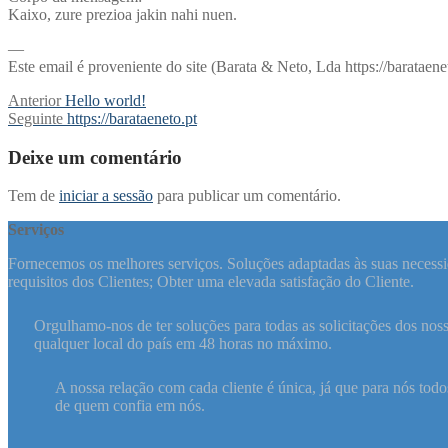
Kaixo, zure prezioa jakin nahi nuen.
—
Este email é proveniente do site (Barata & Neto, Lda https://barataenet
Navegação
Previous
Anterior
Hello world!
post:
Next
Seguinte
https://barataeneto.pt
de
post:
artigos
Deixe um comentário
Tem de
iniciar a sessão
para publicar um comentário.
Serviços
Fornecemos os melhores serviços. Soluções adaptadas às suas necessid
requisitos dos Clientes; Obter uma elevada satisfação do Cliente.
Orgulhamo-nos de ter soluções para todas as solicitações dos noss
qualquer local do país em 48 horas no máximo.
A nossa relação com cada cliente é única, já que para nós todos
de quem confia em nós.