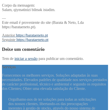
Corpo da mensagem:
Salam, qiymətinizi bilmək istədim.
—
Este email é proveniente do site (Barata & Neto, Lda
https://barataeneto.pt).
Navegação
Previous
Anterior
https://barataeneto.pt
post:
Next
Seguinte
https://barataeneto.pt
de
post:
artigos
Deixe um comentário
Tem de
iniciar a sessão
para publicar um comentário.
Serviços
Fornecemos os melhores serviços. Soluções adaptadas às suas
necessidades. Elevados padrões de qualidade nos serviços prestados
de carácter profissional, técnico e ambiental e segundo os requisitos
dos Clientes; Obter uma elevada satisfação do Cliente.
Orgulhamo-nos de ter soluções para todas as solicitações
dos nossos clientes, libertando-os das preocupações
inerentes à gestão de stocks, através do nosso sistema de