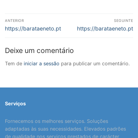
Navegação
ANTERIOR
SEGUINTE
de
Previous
Next
https://barataeneto.pt
https://barataeneto.pt
post:
post:
artigos
Deixe um comentário
Tem de
iniciar a sessão
para publicar um comentário.
Serviços
Fornecemos os melhores serviços. Soluções
adaptadas às suas necessidades. Elevados padrões
de qualidade nos serviços prestados de carácter