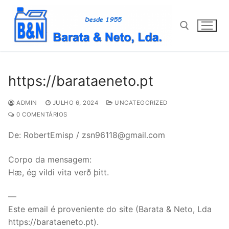
Saltar
para
conteúdo
Pesquisar por:
https://barataeneto.pt
ADMIN
JULHO 6, 2024
UNCATEGORIZED
0 COMENTÁRIOS
De: RobertEmisp / zsn96118@gmail.com
Corpo da mensagem:
Hæ, ég vildi vita verð þitt.
—
Este email é proveniente do site (Barata & Neto, Lda
https://barataeneto.pt).