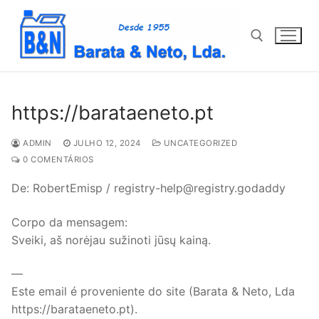
Saltar
para
conteúdo
Pesquisar por:
https://barataeneto.pt
ADMIN
JULHO 12, 2024
UNCATEGORIZED
0 COMENTÁRIOS
De: RobertEmisp / registry-help@registry.godaddy
Corpo da mensagem:
Sveiki, aš norėjau sužinoti jūsų kainą.
—
Este email é proveniente do site (Barata & Neto, Lda
https://barataeneto.pt).