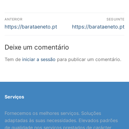
Navegação
ANTERIOR
SEGUINTE
de
Previous
Next
https://barataeneto.pt
https://barataeneto.pt
post:
post:
artigos
Deixe um comentário
Tem de
iniciar a sessão
para publicar um comentário.
Serviços
Fornecemos os melhores serviços. Soluções
adaptadas às suas necessidades. Elevados padrões
de qualidade nos serviços prestados de carácter