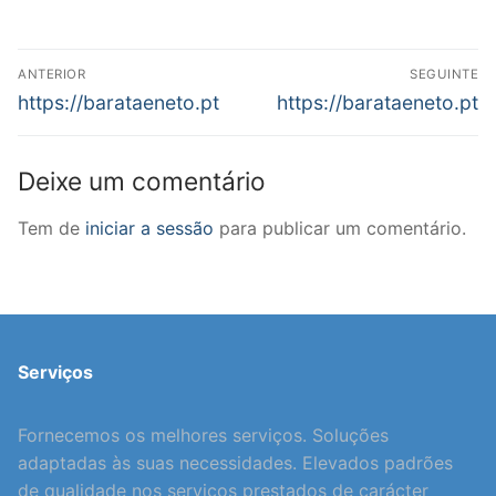
Navegação
ANTERIOR
SEGUINTE
de
Previous
Next
https://barataeneto.pt
https://barataeneto.pt
post:
post:
artigos
Deixe um comentário
Tem de
iniciar a sessão
para publicar um comentário.
Serviços
Fornecemos os melhores serviços. Soluções
adaptadas às suas necessidades. Elevados padrões
de qualidade nos serviços prestados de carácter