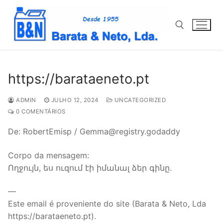
Saltar
para
conteúdo
Pesquisar por:
https://barataeneto.pt
ADMIN
JULHO 12, 2024
UNCATEGORIZED
0 COMENTÁRIOS
De: RobertEmisp / Gemma@registry.godaddy
Corpo da mensagem:
Ողջույն, ես ուզում էի իմանալ ձեր գինը.
—
Este email é proveniente do site (Barata & Neto, Lda
https://barataeneto.pt).